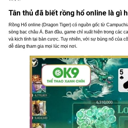
Tân thủ đã biết rồng hổ online là gì
Rồng Hổ online (Dragon Tiger) có nguồn gốc từ Campuchia 
sòng bạc châu Á. Ban đầu, game chỉ xuất hiện trong các cas
và kịch tính tại bàn cược. Tuy nhiên, với sự bùng nổ của 
dễ dàng tham gia mọi lúc mọi nơi.