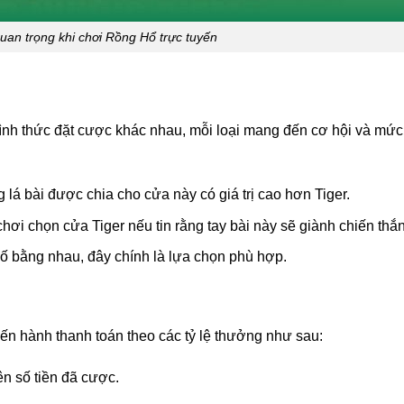
an trọng khi chơi Rồng Hổ trực tuyến
hình thức đặt cược khác nhau, mỗi loại mang đến cơ hội và mứ
lá bài được chia cho cửa này có giá trị cao hơn Tiger.
hơi chọn cửa Tiger nếu tin rằng tay bài này sẽ giành chiến thắ
ố bằng nhau, đây chính là lựa chọn phù hợp.
tiến hành thanh toán theo các tỷ lệ thưởng như sau:
ên số tiền đã cược.