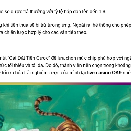
e sẽ được trả thưởng với tỷ lệ hấp dẫn lên đến 1:8.
g khi tiền thua sẽ bị trừ tương ứng. Ngoài ra, hệ thống cho phé
ra chiến lược hợp lý cho các ván tiếp theo.
 nút “Cài Đặt Tiền Cược” để lựa chọn mức chip phù hợp với ng
ức tối thiểu và tối đa. Do đó, thành viên nên chọn trong khoảng
 tối ưu hóa trải nghiệm cược của mình tại
live casino OK9
nhé