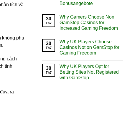
Bonusangebote
phân tích và
Why Gamers Choose Non
30
GamStop Casinos for
Th7
Increased Gaming Freedom
àn không phụ
Why UK Players Choose
30
m.
Casinos Not on GamStop for
Th7
Gaming Freedom
rong cách
h tính.
Why UK Players Opt for
30
Betting Sites Not Registered
Th7
with GamStop
 đưa ra