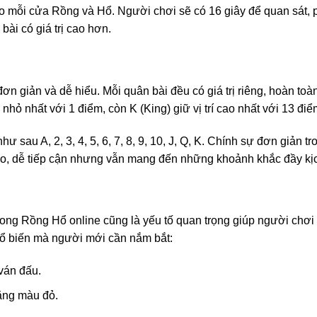
cho mỗi cửa Rồng và Hổ. Người chơi sẽ có 16 giây để quan sát, 
bài có giá trị cao hơn.
ơn giản và dễ hiểu. Mỗi quân bài đều có giá trị riêng, hoàn to
 nhỏ nhất với 1 điểm, còn K (King) giữ vị trí cao nhất với 13 điể
sau A, 2, 3, 4, 5, 6, 7, 8, 9, 10, J, Q, K. Chính sự đơn giản t
cao, dễ tiếp cận nhưng vẫn mang đến những khoảnh khắc đầy kịc
 trong Rồng Hổ online cũng là yếu tố quan trọng giúp người chơi
hổ biến mà người mới cần nắm bắt:
 ván đấu.
ằng màu đỏ.