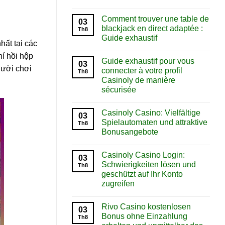
Comment trouver une table de
03
blackjack en direct adaptée :
Th8
Guide exhaustif
ất tại các
hí hồi hộp
Guide exhaustif pour vous
03
gười chơi
connecter à votre profil
Th8
Casinoly de manière
sécurisée
Casinoly Casino: Vielfältige
03
Spielautomaten und attraktive
Th8
Bonusangebote
Casinoly Casino Login:
03
Schwierigkeiten lösen und
Th8
geschützt auf Ihr Konto
zugreifen
Rivo Casino kostenlosen
03
Bonus ohne Einzahlung
Th8