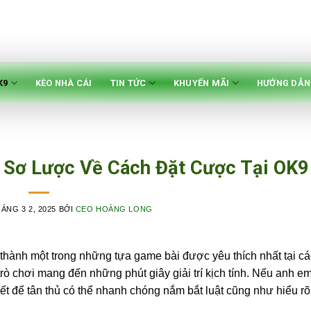
K9
KÈO NHÀ CÁI
TIN TỨC
KHUYẾN MÃI
HƯỚNG DẪN
u Sơ Lược Về Cách Đặt Cược Tại OK9
ÁNG 3 2, 2025
BỞI
CEO HOÀNG LONG
thành một trong những tựa game bài được yêu thích nhất tại cá
trò chơi mang đến những phút giây giải trí kịch tính. Nếu anh 
ết để tân thủ có thể nhanh chóng nắm bắt luật cũng như hiểu rõ