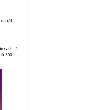
p người
ân sách cá
 từ 500 –
.