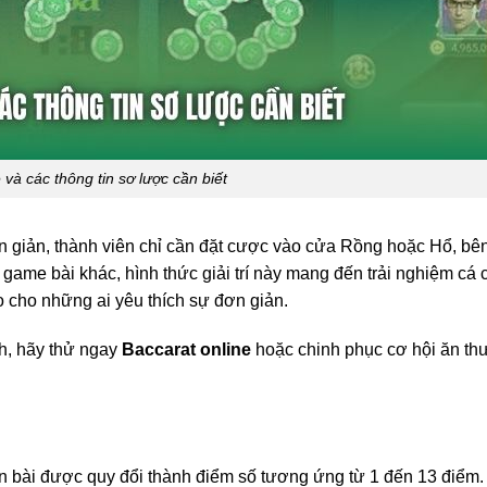
và các thông tin sơ lược cần biết
ơn giản, thành viên chỉ cần đặt cược vào cửa Rồng hoặc Hổ, bê
game bài khác, hình thức giải trí này mang đến trải nghiệm cá
o cho những ai yêu thích sự đơn giản.
h, hãy thử ngay
Baccarat online
hoặc chinh phục cơ hội ăn t
n bài được quy đổi thành điểm số tương ứng từ 1 đến 13 điểm.