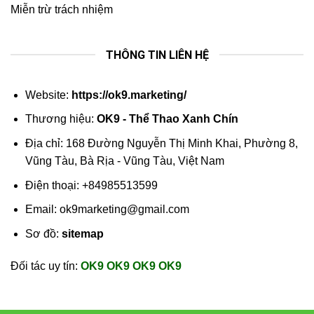
Miễn trừ trách nhiệm
THÔNG TIN LIÊN HỆ
Website:
https://ok9.marketing/
Thương hiệu:
OK9 - Thể Thao Xanh Chín
Địa chỉ: 168 Đường Nguyễn Thị Minh Khai, Phường 8,
Vũng Tàu, Bà Rịa - Vũng Tàu, Việt Nam
Điện thoại: +84985513599
Email: ok9marketing
@gmail.com
Sơ đồ:
sitemap
Đối tác uy tín:
OK9
OK9
OK9
OK9