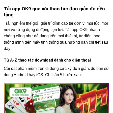
Tải app OK9 qua vài thao tác đơn giản đa nền
tảng
Trải nghiệm thế giới giải trí đỉnh cao tại đơn vị mọi lúc, mọi
nơi với ứng dụng di động tiện lợi.
Tải app OK9 nhanh
chóng cũng như dễ dàng trên mọi thiết bị, từ điện thoại
thông minh đến máy tính thông qua hướng dẫn chi tiết sau
đây:
Từ A-Z thao tác download dành cho điện thoại
Cài đặt phần mềm trên di động cực kỳ đơn giản, dù bạn sử
dụng Android hay iOS. Chỉ cần 5 bước sau: