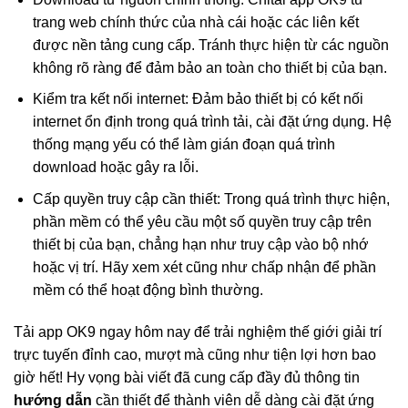
trang web chính thức của nhà cái hoặc các liên kết
được nền tảng cung cấp. Tránh thực hiện từ các nguồn
không rõ ràng để đảm bảo an toàn cho thiết bị của bạn.
Kiểm tra kết nối internet: Đảm bảo thiết bị có kết nối
internet ổn định trong quá trình tải, cài đặt ứng dụng. Hệ
thống mạng yếu có thể làm gián đoạn quá trình
download hoặc gây ra lỗi.
Cấp quyền truy cập cần thiết: Trong quá trình thực hiện,
phần mềm có thể yêu cầu một số quyền truy cập trên
thiết bị của bạn, chẳng hạn như truy cập vào bộ nhớ
hoặc vị trí. Hãy xem xét cũng như chấp nhận để phần
mềm có thể hoạt động bình thường.
Tải app OK9 ngay hôm nay để trải nghiệm thế giới giải trí
trực tuyến đỉnh cao, mượt mà cũng như tiện lợi hơn bao
giờ hết! Hy vọng bài viết đã cung cấp đầy đủ thông tin
hướng dẫn
cần thiết để thành viên dễ dàng cài đặt ứng