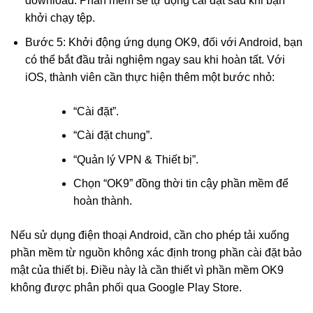
download. Phần mềm sẽ tự động cài đặt sau khi bạn
khởi chạy tệp.
Bước 5: Khởi động ứng dụng OK9, đối với Android, bạn
có thể bắt đầu trải nghiệm ngay sau khi hoàn tất. Với
iOS, thành viên cần thực hiện thêm một bước nhỏ:
“Cài đặt”.
“Cài đặt chung”.
“Quản lý VPN & Thiết bị”.
Chọn “OK9” đồng thời tin cậy phần mềm để
hoàn thành.
Nếu sử dụng điện thoại Android, cần cho phép tải xuống
phần mềm từ nguồn không xác định trong phần cài đặt bảo
mật của thiết bị. Điều này là cần thiết vì phần mềm OK9
không được phân phối qua Google Play Store.