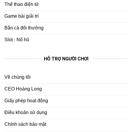
Thể thao điện tử
Game bài giải trí
Bắn cá đổi thưởng
Slot - Nổ hũ
HỖ TRỢ NGƯỜI CHƠI
Về chúng tôi
CEO Hoàng Long
Giấy phép hoạt động
Điều khoản sử dụng
Chính sách bảo mật