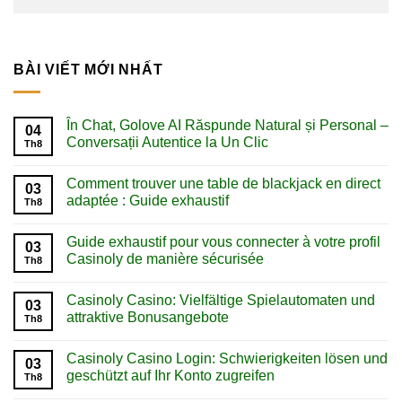
BÀI VIẾT MỚI NHẤT
În Chat, Golove AI Răspunde Natural și Personal –
04
Conversații Autentice la Un Clic
Th8
Comment trouver une table de blackjack en direct
03
adaptée : Guide exhaustif
Th8
Guide exhaustif pour vous connecter à votre profil
03
Casinoly de manière sécurisée
Th8
Casinoly Casino: Vielfältige Spielautomaten und
03
attraktive Bonusangebote
Th8
Casinoly Casino Login: Schwierigkeiten lösen und
03
geschützt auf Ihr Konto zugreifen
Th8