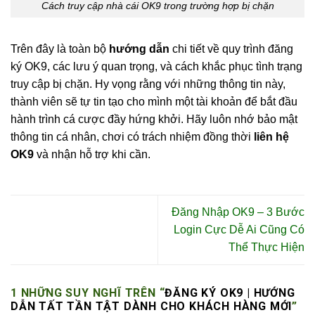
Cách truy cập nhà cái OK9 trong trường hợp bị chặn
Trên đây là toàn bộ
hướng dẫn
chi tiết về quy trình đăng
ký OK9, các lưu ý quan trọng, và cách khắc phục tình trạng
truy cập bị chặn. Hy vọng rằng với những thông tin này,
thành viên sẽ tự tin tạo cho mình một tài khoản để bắt đầu
hành trình cá cược đầy hứng khởi. Hãy luôn nhớ bảo mật
thông tin cá nhân, chơi có trách nhiệm đồng thời
liên hệ
OK9
và nhận hỗ trợ khi cần.
Đăng Nhập OK9 – 3 Bước
Login Cực Dễ Ai Cũng Có
Thể Thực Hiện
1 NHỮNG SUY NGHĨ TRÊN “
ĐĂNG KÝ OK9 | HƯỚNG
DẪN TẤT TẦN TẬT DÀNH CHO KHÁCH HÀNG MỚI
”