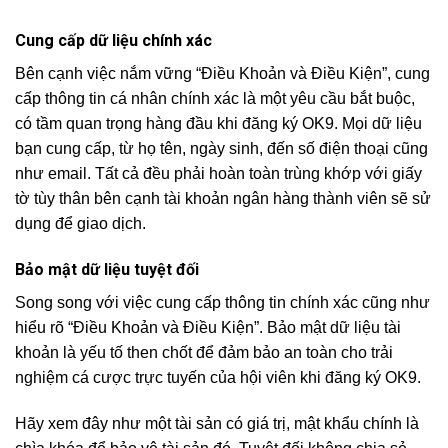
Cung cấp dữ liệu chính xác
Bên cạnh việc nắm vững “Điều Khoản và Điều Kiện”, cung
cấp thông tin cá nhân chính xác là một yêu cầu bắt buộc,
có tầm quan trọng hàng đầu khi đăng ký OK9. Mọi dữ liệu
bạn cung cấp, từ họ tên, ngày sinh, đến số điện thoại cũng
như email. Tất cả đều phải hoàn toàn trùng khớp với giấy
tờ tùy thân bên cạnh tài khoản ngân hàng thành viên sẽ sử
dụng để giao dịch.
Bảo mật dữ liệu tuyệt đối
Song song với việc cung cấp thông tin chính xác cũng như
hiểu rõ “Điều Khoản và Điều Kiện”. Bảo mật dữ liệu tài
khoản là yếu tố then chốt để đảm bảo an toàn cho trải
nghiệm cá cược trực tuyến của hội viên khi đăng ký OK9.
Hãy xem đây như một tài sản có giá trị, mật khẩu chính là