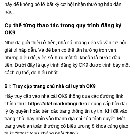
này để không bỏ lỡ bất kỳ cơ hội nhận thưởng hấp dẫn
nào.
Cụ thể từng thao tác trong quy trình đăng ký
OK9
Như đã giới thiệu ở trên, nhà cái mang đến vô vàn cơ hội
giải trí hấp dẫn. Và để bạn có thể tận hưởng trọn vẹn
những điều đó, việc sở hữu một tài khoản là bước đầu
tiên. Dưới đây là quy trình đăng ký OK9 được trình bày một
cách cụ thể, dễ hiểu nhất:
B1: Truy cập trang chủ nhà cái uy tín OK9
Hãy truy cập vào nhà cái OK9 thông qua các đường link
chính thức
https://ok9.marketing/
được cung cấp bởi đại
lý ủy quyền hoặc trên các trang thông tin uy tín. Khi đã vào
trang chủ, hãy nhìn vào thanh địa chỉ của trình duyệt. Một
trang web an toàn thường có biểu tượng ổ khóa cùng giao
thức “https” (chứ không phải “http”).