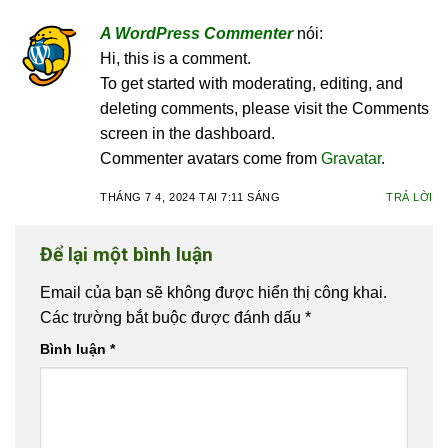
A WordPress Commenter
nói:
Hi, this is a comment.
To get started with moderating, editing, and
deleting comments, please visit the Comments
screen in the dashboard.
Commenter avatars come from
Gravatar
.
THÁNG 7 4, 2024 TẠI 7:11 SÁNG
TRẢ LỜI
Để lại một bình luận
Email của bạn sẽ không được hiển thị công khai.
Các trường bắt buộc được đánh dấu
*
Bình luận
*