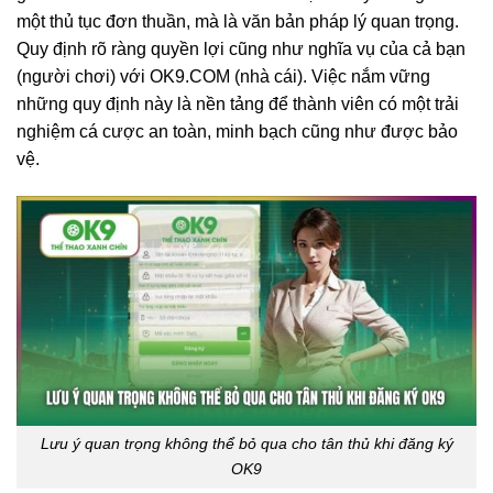
một thủ tục đơn thuần, mà là văn bản pháp lý quan trọng.
Quy định rõ ràng quyền lợi cũng như nghĩa vụ của cả bạn
(người chơi) với OK9.COM (nhà cái). Việc nắm vững
những quy định này là nền tảng để thành viên có một trải
nghiệm cá cược an toàn, minh bạch cũng như được bảo
vệ.
Lưu ý quan trọng không thể bỏ qua cho tân thủ khi đăng ký
OK9