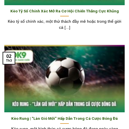
Kèo Tỷ Số Chính Xác Mở Ra Cơ Hội Chiến Thắng Cực Khủng
Kèo tỷ số chính xác, một thử thách đầy mê hoặc trong thế giới
cá [...]
02
Th3
Kèo Rung | “Làn Gió Mới” Hấp Dẫn Trong Cá Cược Bóng Đá
Kèo rung, một hình thức cá cược bóng đá đang ngày càng