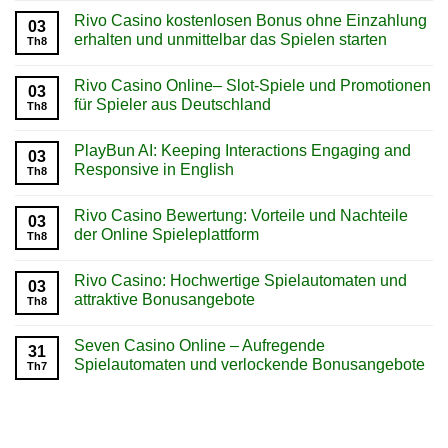
Rivo Casino kostenlosen Bonus ohne Einzahlung
03
erhalten und unmittelbar das Spielen starten
Th8
Rivo Casino Online– Slot-Spiele und Promotionen
03
für Spieler aus Deutschland
Th8
PlayBun AI: Keeping Interactions Engaging and
03
Responsive in English
Th8
Rivo Casino Bewertung: Vorteile und Nachteile
03
der Online Spieleplattform
Th8
Rivo Casino: Hochwertige Spielautomaten und
03
attraktive Bonusangebote
Th8
Seven Casino Online – Aufregende
31
Spielautomaten und verlockende Bonusangebote
Th7