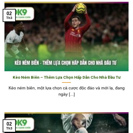
02
Th3
Kèo Ném Biên – Thêm Lựa Chọn Hấp Dẫn Cho Nhà Đầu Tư
Kèo ném biên, một lựa chọn cá cược độc đáo và mới lạ, đang
ngày [...]
02
Th3