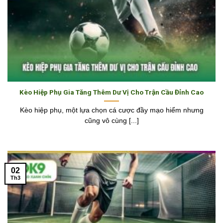
Kèo Hiệp Phụ Gia Tăng Thêm Dư Vị Cho Trận Cầu Đỉnh Cao
Kèo hiệp phụ, một lựa chọn cá cược đầy mạo hiểm nhưng
cũng vô cùng [...]
02
Th3