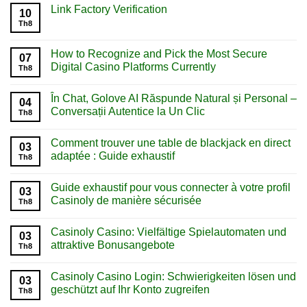
Link Factory Verification
10
Th8
How to Recognize and Pick the Most Secure
07
Digital Casino Platforms Currently
Th8
În Chat, Golove AI Răspunde Natural și Personal –
04
Conversații Autentice la Un Clic
Th8
Comment trouver une table de blackjack en direct
03
adaptée : Guide exhaustif
Th8
Guide exhaustif pour vous connecter à votre profil
03
Casinoly de manière sécurisée
Th8
Casinoly Casino: Vielfältige Spielautomaten und
03
attraktive Bonusangebote
Th8
Casinoly Casino Login: Schwierigkeiten lösen und
03
geschützt auf Ihr Konto zugreifen
Th8